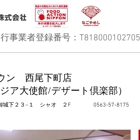
事業者登録番号：T818000102705
ウン 西尾下町店
アジア大使館/デザート倶楽部）
御城下２３−１ シャオ ２
F 0563-57-8175