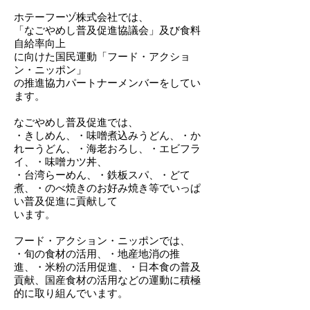
ホテーフーヅ株式会社では、
「なごやめし普及促進協議会」及び食料
自給率向上
に向けた
国民運動「フード・アクショ
ン・ニッポン」
の推進協力パートナーメンバーをしてい
ます。
なごやめし普及促進では、
・きしめん、・味噌煮込みうどん、
・か
れーうどん、
・海老おろし、・エビフラ
イ、・味噌カツ丼、
・台湾らーめん、・鉄板スパ、・どて
煮、・のべ焼きのお好み焼き等でいっぱ
い普及促進に貢献して
います。
フード・アクション・ニッポンでは、
・
旬の食材の活用、・地産地消の推
進、・米粉の活用促進、・日本食の普及
貢献、国産食材の活用などの運動に積極
的に取り組んでいます。