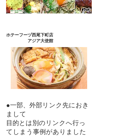
ホテーフーヅ西尾下町店
​ アジア大使館
●一部、外部リンク先におき
まして
目的とは別のリンクへ行っ
てしまう事例が​ありました